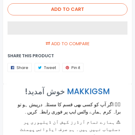
ADD TO CART
ADD TO COMPARE
SHARE THIS PRODUCT
Share
Share
Tweet
Tweet
Pin it
Pin
on
on
on
×
Facebook
Twitter
Pinterest
!خوش آمدید
MAKKIGSM
Usefull Info
🙋‍♂️ اگر آپ کو کسی بھی قسم کا مسئلہ درپیش ہو تو
Online Payments
براہ کرم ہمارے واٹس ایپ پر فوری رابطہ کریں۔
Money back guarantee
⚠️ ہمارے تمام آرڈرز کیش آن ڈیلیوری پر
Fast and Secure Shipping
دستیاب نہیں ہیں۔ ہم صرف ایڈوانس پیمنٹ