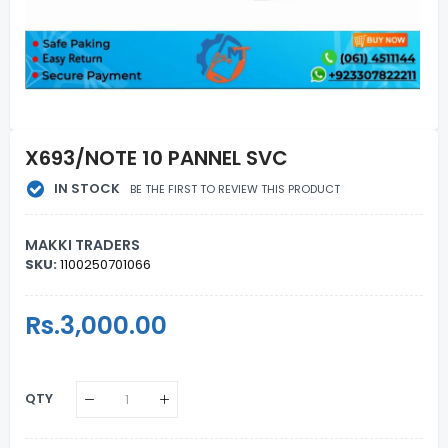
X693/NOTE 10 PANNEL SVC
IN STOCK
BE THE FIRST TO REVIEW THIS PRODUCT
MAKKI TRADERS
SKU:
1100250701066
Regular
Rs.3,000.00
Sale
Price
Price
QTY