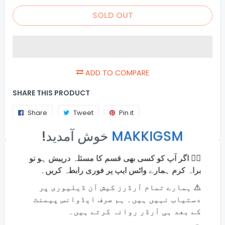
SOLD OUT
ADD TO COMPARE
SHARE THIS PRODUCT
Share
Share
Tweet
Tweet
Pin it
Pin
×
on
on
on
!خوش آمدید
MAKKIGSM
Facebook
Twitter
Pinterest
Usefull Info
🙋‍♂️ اگر آپ کو کسی بھی قسم کا مسئلہ درپیش ہو تو
براہ کرم ہمارے واٹس ایپ پر فوری رابطہ کریں۔
Online Payments
⚠️ ہمارے تمام آرڈرز کیش آن ڈیلیوری پر
Money back guarantee
دستیاب نہیں ہیں۔ ہم صرف ایڈوانس پیمنٹ
Fast and Secure Shipping
کے بعد ہی آرڈر روانہ کرتے ہیں۔