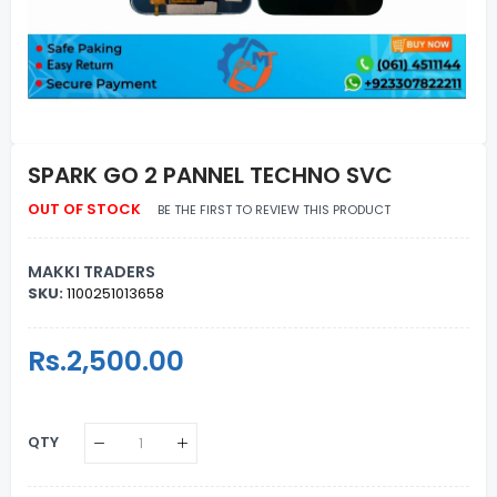
SPARK GO 2 PANNEL TECHNO SVC
OUT OF STOCK
BE THE FIRST TO REVIEW THIS PRODUCT
MAKKI TRADERS
SKU:
1100251013658
Regular
Rs.2,500.00
Sale
Price
Price
QTY