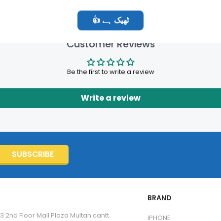
👍 ٹھیک ہے
Customer Reviews
Be the first to write a review
Write a review
SUBSCRIBE
BRAND
3 2nd Floor Mall Plaza Multan cantt.
IPHONE