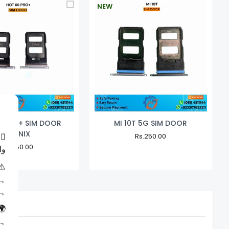
NEW
×
0 PRO+ SIM DOOR
MI 10T 5G SIM DOOR
INFINIX
اگ
Regular
Rs.250.00
Sale
Price
Price
Regular
Rs.250.00
Sale
وا
Price
Price
ہم
ہی
ہی
ہم
ہی