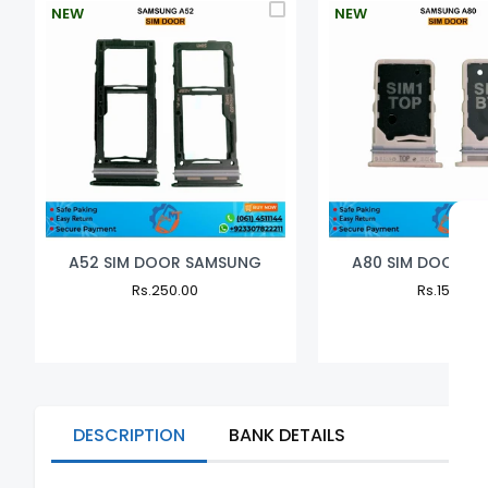
NEW
NEW
A52 SIM DOOR SAMSUNG
A80 SIM DOOR S
Regular
Rs.250.00
Sale
Regular
Rs.150.00
S
Price
Price
Price
P
DESCRIPTION
BANK DETAILS