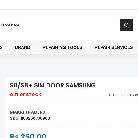
S
BRAND
REPAIRING TOOLS
REPAIR SERVICES
S8/S8+ SIM DOOR SAMSUNG
OUT OF STOCK
BE THE FIRST TO 
MAKKI TRADERS
SKU:
1100250700903
Regular
Rs.250.00
Sale