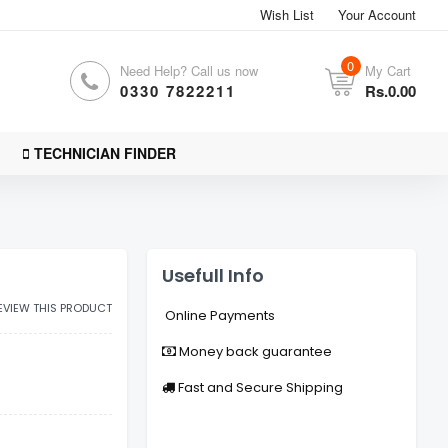
Wish List
Your Account
0
Need Help? Call us now
My Cart
0330 7822211
Rs.0.00
TECHNICIAN FINDER
Usefull Info
REVIEW THIS PRODUCT
Online Payments
Money back guarantee
Fast and Secure Shipping