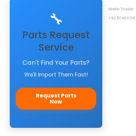
Makki Trader
🔧
+92 61 4511 114
Parts Request
Service
Can't Find Your Parts?
We'll Import Them Fast!
Request Parts
Now