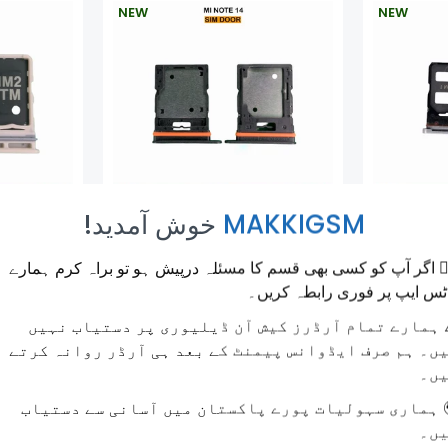
NEW
NEW
!خوش آمدید
MAKKIGSM
AMSUNG
MI NOTE 14 SIM DOOR
HOT 6
🙋‍♂️ ر آپ کو کسی بھی قسم کا مسئلہ درپیش ہو تو براہ کرم ہمارے
ale
Regular
Rs.250.00
Sale
rice
Price
Price
ٹس ایپ پر فوری رابطہ کریں۔
⚠️ ارے تمام آرڈرز کیش آن ڈیلیوری پر دستیاب نہیں
ں۔ ہم صرف ایڈوانس پیمنٹ کے بعد ہی آرڈر روانہ کرتے
ں۔
🌍 اری سہولیات پورے پاکستان میں آسانی سے دستیاب
ں۔