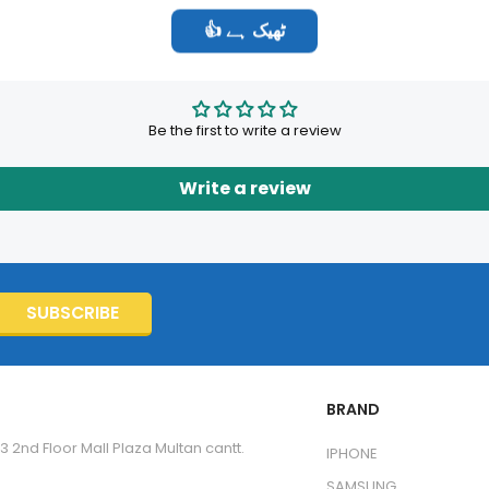
👍 ٹھیک ہے
Customer Reviews
Be the first to write a review
Write a review
SUBSCRIBE
BRAND
3 2nd Floor Mall Plaza Multan cantt.
IPHONE
SAMSUNG