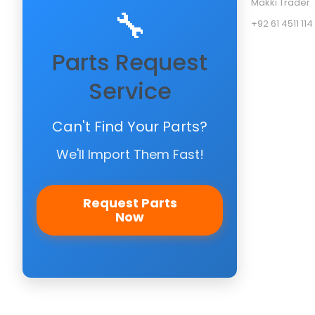
Makki Trader
🔧
+92 61 4511 114
Parts Request
Service
Can't Find Your Parts?
We'll Import Them Fast!
Request Parts
Now