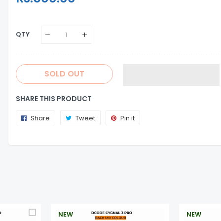
Price
Price
QTY
SOLD OUT
SHARE THIS PRODUCT
Share
Share
Tweet
Tweet
Pin it
Pin
on
on
on
Facebook
Twitter
Pinterest
NEW
NEW