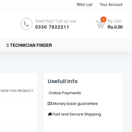
Wish List
Your Account
0
Need Help? Call us now
My Cart
0330 7822211
Rs.0.00
TECHNICIAN FINDER
Usefull Info
REVIEW THIS PRODUCT
Online Payments
Money back guarantee
Fast and Secure Shipping