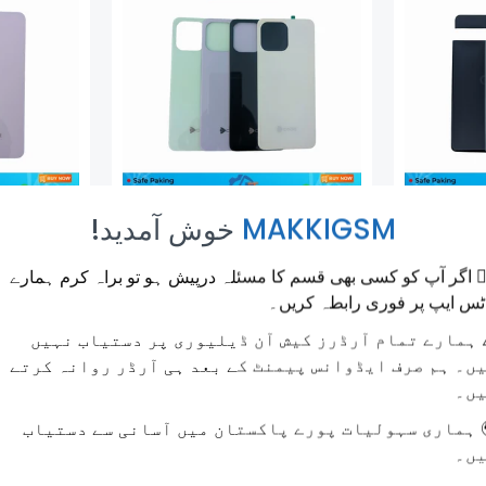
!خوش آمدید
MAKKIGSM
K COVER
CYGNAL 3 PRO BACK COVER
PIXEL 7 
LOUR
DCODE MIX COLOUR
COVE
🙋‍♂️ ر آپ کو کسی بھی قسم کا مسئلہ درپیش ہو تو براہ کرم ہمارے
Sale
Regular
Rs.500.00
Sale
ٹس ایپ پر فوری رابطہ کریں۔
Price
Price
Price
⚠️ ارے تمام آرڈرز کیش آن ڈیلیوری پر دستیاب نہیں
ں۔ ہم صرف ایڈوانس پیمنٹ کے بعد ہی آرڈر روانہ کرتے
ں۔
🌍 اری سہولیات پورے پاکستان میں آسانی سے دستیاب
ں۔