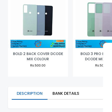
BOLD 2 BACK COVER DCODE
BOLD 3 PRO BAC
MIX COLOUR
DCODE MIX CO
Regular
Rs.500.00
Sale
Regular
Rs.500.00
Price
Price
Price
DESCRIPTION
BANK DETAILS