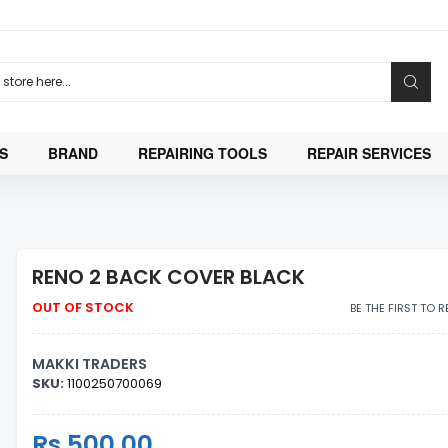
S
BRAND
REPAIRING TOOLS
REPAIR SERVICES
RENO 2 BACK COVER BLACK
OUT OF STOCK
BE THE FIRST TO 
MAKKI TRADERS
SKU:
1100250700069
Regular
Rs.500.00
Sale