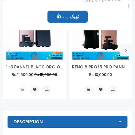
-23%
NEW
NEW
👍 ٹھیک ہے
1+8 PANNEL BLACK ORG ONE PLUS 8 LCD SCREAN
RENO 5 PRO/6 PRO PANNEL ORG SVC
Regular
Rs.11,500.00
Sale
Rs.15,000.00
Regular
Rs.10,000.00
Sale
Price
Price
Price
Price
DESCRIPTION