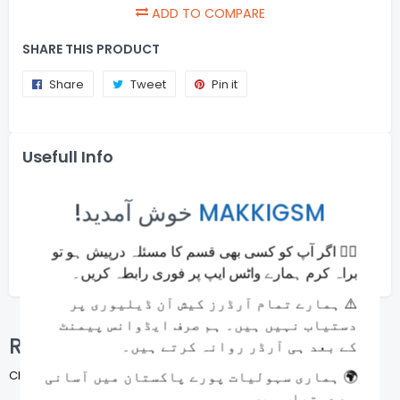
ADD TO COMPARE
SHARE THIS PRODUCT
Share
Share
Tweet
Tweet
Pin it
Pin
on
on
on
Facebook
Twitter
Pinterest
Usefull Info
Online Payments
×
!خوش آمدید
MAKKIGSM
Money back guarantee
🙋‍♂️ اگر آپ کو کسی بھی قسم کا مسئلہ درپیش ہو تو
Fast and Secure Shipping
براہ کرم ہمارے واٹس ایپ پر فوری رابطہ کریں۔
⚠️ ہمارے تمام آرڈرز کیش آن ڈیلیوری پر
دستیاب نہیں ہیں۔ ہم صرف ایڈوانس پیمنٹ
Related Products
کے بعد ہی آرڈر روانہ کرتے ہیں۔
🌍 ہماری سہولیات پورے پاکستان میں آسانی
Check items to add to the cart or
SELECT ALL
سے دستیاب ہیں۔