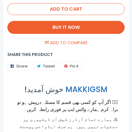
ADD TO CART
BUY IT NOW
ADD TO COMPARE
SHARE THIS PRODUCT
Share
Share
Tweet
Tweet
Pin it
Pin
on
on
on
×
Facebook
Twitter
Pinterest
!خوش آمدید
MAKKIGSM
Usefull Info
🙋‍♂️ اگر آپ کو کسی بھی قسم کا مسئلہ درپیش ہو تو
Online Payments
براہ کرم ہمارے واٹس ایپ پر فوری رابطہ کریں۔
Money back guarantee
⚠️ ہمارے تمام آرڈرز کیش آن ڈیلیوری پر
Fast and Secure Shipping
دستیاب نہیں ہیں۔ ہم صرف ایڈوانس پیمنٹ