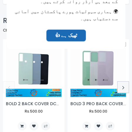
کے بعد ہی آرڈر روانہ کرتے ہیں۔
🌍 ہماری سہولیات پورے پاکستان میں آسانی
سے دستیاب ہیں۔
Related Products
Check items to add to the cart or
SELECT ALL
👍 ٹھیک ہے
NEW
NEW
BOLD 2 BACK COVER DCODE MIX COLOUR
BOLD 3 PRO BACK COVER DCODE MIX COLOUR
Regular
Rs.500.00
Sale
Regular
Rs.500.00
Sale
Price
Price
Price
Price