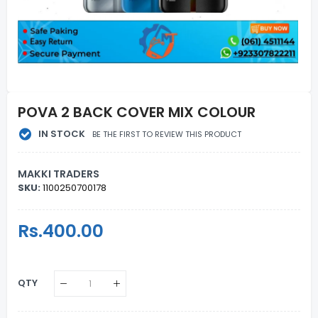
POVA 2 BACK COVER MIX COLOUR
IN STOCK
BE THE FIRST TO REVIEW THIS PRODUCT
MAKKI TRADERS
SKU:
1100250700178
Regular
Rs.400.00
Sale
Price
Price
QTY