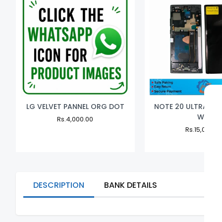
LG VELVET PANNEL ORG DOT
NOTE 20 ULTRA PAN
W/F
Regular
Rs.4,000.00
Sale
Price
Price
Regular
Rs.15,000.0
Price
DESCRIPTION
BANK DETAILS