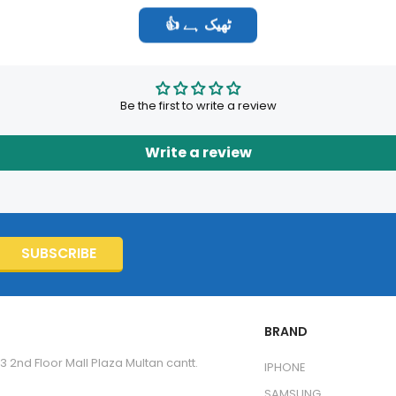
👍 ٹھیک ہے
Customer Reviews
Be the first to write a review
Write a review
SUBSCRIBE
BRAND
3 2nd Floor Mall Plaza Multan cantt.
IPHONE
SAMSUNG