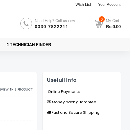
Wish List
Your Account
0
Need Help? Call us now
My Cart
0330 7822211
Rs.0.00
TECHNICIAN FINDER
Usefull Info
REVIEW THIS PRODUCT
Online Payments
Money back guarantee
Fast and Secure Shipping