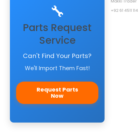
Makki Trader
🔧
+92 61 4511 114
Parts Request
Service
Can't Find Your Parts?
We'll Import Them Fast!
Request Parts
Now