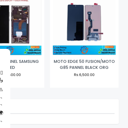
×
RA PANNEL SAMSUNG
MOTO EDGE 50 FUSION/MOTO
OLED
G85 PANNEL BLACK ORG
اگ
Regular
Rs.16,500.00
Sale
Regular
Rs.6,500.00
Sale
وا
Price
Price
Price
Price
ہم
ہی
ہی
ہم
ہی