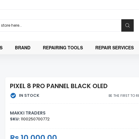
S
BRAND
REPAIRING TOOLS
REPAIR SERVICES
PIXEL 8 PRO PANNEL BLACK OLED
IN STOCK
BE THE FIRST TO 
MAKKI TRADERS
SKU:
1100250700772
Regular
Rs.10,000.00
Sale