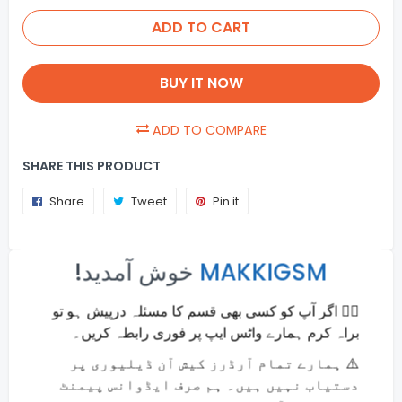
ADD TO CART
BUY IT NOW
ADD TO COMPARE
SHARE THIS PRODUCT
Share
Share
Tweet
Tweet
Pin it
Pin
on
on
on
×
Facebook
Twitter
Pinterest
!خوش آمدید
MAKKIGSM
Usefull Info
🙋‍♂️ اگر آپ کو کسی بھی قسم کا مسئلہ درپیش ہو تو
Online Payments
براہ کرم ہمارے واٹس ایپ پر فوری رابطہ کریں۔
Money back guarantee
⚠️ ہمارے تمام آرڈرز کیش آن ڈیلیوری پر
Fast and Secure Shipping
دستیاب نہیں ہیں۔ ہم صرف ایڈوانس پیمنٹ