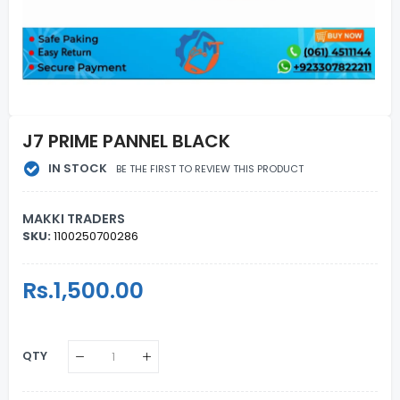
J7 PRIME PANNEL BLACK
IN STOCK
BE THE FIRST TO REVIEW THIS PRODUCT
MAKKI TRADERS
SKU:
1100250700286
Regular
Rs.1,500.00
Sale
Price
Price
QTY