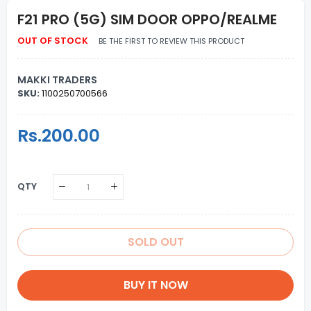
F21 PRO (5G) SIM DOOR OPPO/REALME
OUT OF STOCK
BE THE FIRST TO REVIEW THIS PRODUCT
MAKKI TRADERS
SKU:
1100250700566
Regular
Rs.200.00
Sale
Price
Price
QTY
SOLD OUT
BUY IT NOW