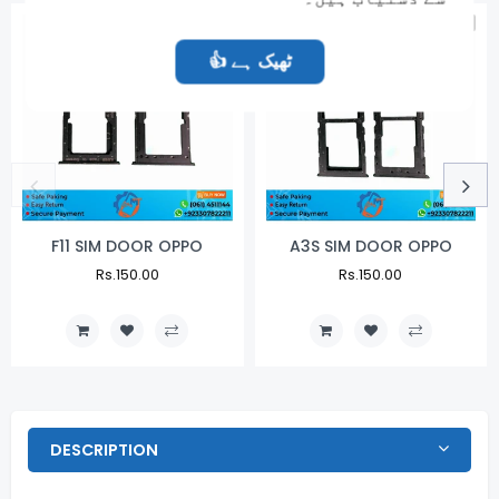
NEW
NEW
👍 ٹھیک ہے
F11 SIM DOOR OPPO
A3S SIM DOOR OPPO
Regular
Rs.150.00
Sale
Regular
Rs.150.00
Sale
Price
Price
Price
Price
DESCRIPTION