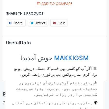
ADD TO COMPARE
SHARE THIS PRODUCT
Share
Share
Tweet
Tweet
Pin it
Pin
on
on
on
Facebook
Twitter
Pinterest
Usefull Info
Online Payments
×
!خوش آمدید
MAKKIGSM
Money back guarantee
🙋‍♂️ اگر آپ کو کسی بھی قسم کا مسئلہ درپیش ہو تو
Fast and Secure Shipping
براہ کرم ہمارے واٹس ایپ پر فوری رابطہ کریں۔
⚠️ ہمارے تمام آرڈرز کیش آن ڈیلیوری پر
دستیاب نہیں ہیں۔ ہم صرف ایڈوانس پیمنٹ
Related Products
کے بعد ہی آرڈر روانہ کرتے ہیں۔
🌍 ہماری سہولیات پورے پاکستان میں آسانی
Check items to add to the cart or
SELECT ALL
سے دستیاب ہیں۔