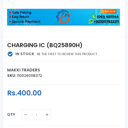
CHARGING IC (BQ25890H)
IN STOCK
BE THE FIRST TO REVIEW THIS PRODUCT
MAKKI TRADERS
SKU:
1100260118372
Regular
Rs.400.00
Sale
Price
Price
QTY