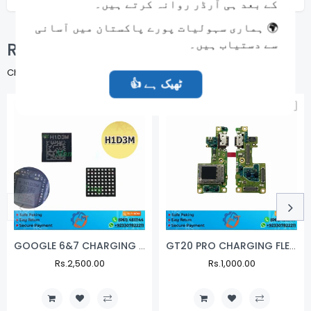
کے بعد ہی آرڈر روانہ کرتے ہیں۔
🌍 ہماری سہولیات پورے پاکستان میں آسانی
سے دستیاب ہیں۔
Related Products
Check items to add to the cart or
SELECT ALL
👍 ٹھیک ہے
NEW
NEW
GOOGLE 6&7 CHARGING IC UNLOCK
GT20 PRO CHARGING FLEX INFINIX
Regular
Rs.2,500.00
Sale
Regular
Rs.1,000.00
Sale
Price
Price
Price
Price