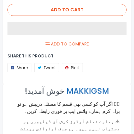
ADD TO CART
ADD TO COMPARE
SHARE THIS PRODUCT
Share
Share
Tweet
Tweet
Pin it
Pin
on
on
on
×
Facebook
Twitter
Pinterest
!خوش آمدید
MAKKIGSM
Usefull Info
🙋‍♂️ اگر آپ کو کسی بھی قسم کا مسئلہ درپیش ہو تو
Online Payments
براہ کرم ہمارے واٹس ایپ پر فوری رابطہ کریں۔
Money back guarantee
⚠️ ہمارے تمام آرڈرز کیش آن ڈیلیوری پر
Fast and Secure Shipping
دستیاب نہیں ہیں۔ ہم صرف ایڈوانس پیمنٹ