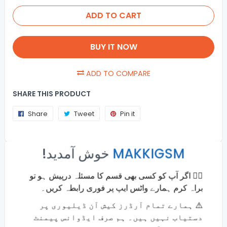
ADD TO CART
BUY IT NOW
ADD TO COMPARE
SHARE THIS PRODUCT
Share
Share
Tweet
Tweet
Pin it
Pin
on
on
on
×
Facebook
Twitter
Pinterest
!خوش آمدید
MAKKIGSM
Usefull Info
🙋‍♂️ اگر آپ کو کسی بھی قسم کا مسئلہ درپیش ہو تو
Online Payments
براہ کرم ہمارے واٹس ایپ پر فوری رابطہ کریں۔
Money back guarantee
⚠️ ہمارے تمام آرڈرز کیش آن ڈیلیوری پر
Fast and Secure Shipping
دستیاب نہیں ہیں۔ ہم صرف ایڈوانس پیمنٹ