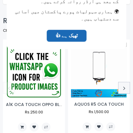
کے بعد ہی آرڈر روانہ کرتے ہیں۔
🌍 ہماری سہولیات پورے پاکستان میں آسانی
سے دستیاب ہیں۔
Related Products
Check items to add to the cart or
SELECT ALL
👍 ٹھیک ہے
NEW
NEW
AQUOS R5 OCA TOUCH
A1K OCA TOUCH OPPO BLACK
Regular
Rs.1,500.00
Sale
Regular
Rs.250.00
Sale
Price
Price
Price
Price