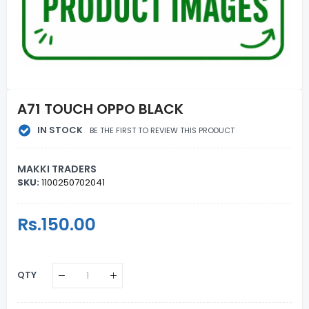
A71 TOUCH OPPO BLACK
IN STOCK
BE THE FIRST TO REVIEW THIS PRODUCT
MAKKI TRADERS
SKU:
1100250702041
Regular
Rs.150.00
Sale
Price
Price
QTY